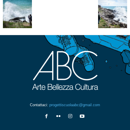
Contattaci:
progettiscuolaabc@gmail.com