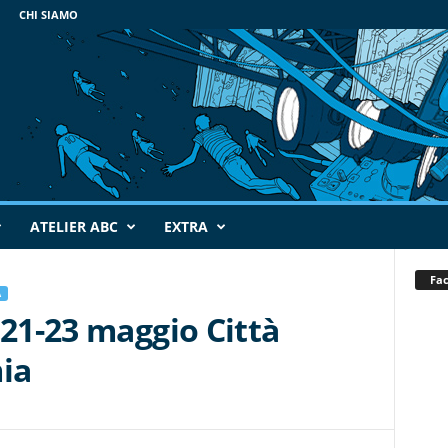
CHI SIAMO
ATELIER ABC
EXTRA
Fa
A
 21-23 maggio Città
mia