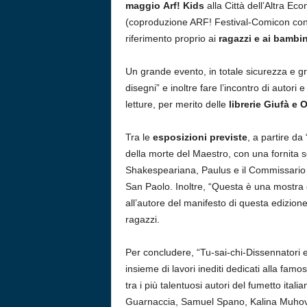
maggio
Arf! Kids
alla Città dell’Altra Ec
(coproduzione ARF! Festival-Comicon con 
riferimento proprio ai
ragazzi e ai bambin
Un grande evento, in totale sicurezza e gra
disegni” e inoltre fare l’incontro di autori e
letture, per merito delle
librerie Giufà e
Tra le
esposizioni previste
, a partire da
della morte del Maestro, con una fornita sce
Shakespeariana, Paulus e il Commissario S
San Paolo. Inoltre, “Questa è una mostra c
all’autore del manifesto di questa edizion
ragazzi.
Per concludere, “Tu-sai-chi-Dissennatori 
insieme di lavori inediti dedicati alla famo
tra i più talentuosi autori del fumetto i
Guarnaccia, Samuel Spano, Kalina Muhova Gl