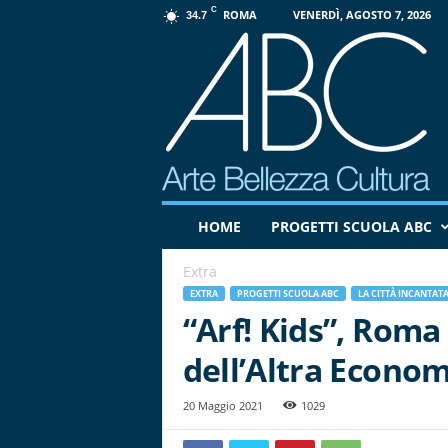
C
ROMA
VENERDÌ, AGOSTO 7, 2026
34.7
P
HOME
PROGETTI SCUOLA ABC
r
o
Extra
g
e
EXTRA
PROGETTI SCUOLA ABC
LA CITTÀ INCANTAT
t
“Arf! Kids”, Roma
t
dell’Altra Econo
o
A
B
20 Maggio 2021
1029
C