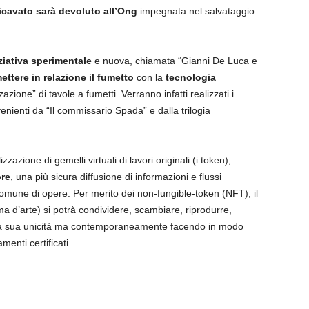
icavato sarà devoluto all’Ong
impegnata nel salvataggio
ziativa sperimentale
e nuova, chiamata “Gianni De Luca e
ettere in relazione il fumetto
con la
tecnologia
azione” di tavole a fumetti. Verranno infatti realizzati i
venienti da “Il commissario Spada” e dalla trilogia
azione di gemelli virtuali di lavori originali (i token),
ore
, una più sicura diffusione di informazioni e flussi
omune di opere. Per merito dei non-fungible-token (NFT), il
a d’arte) si potrà condividere, scambiare, riprodurre,
o la sua unicità ma contemporaneamente facendo in modo
enti certificati.