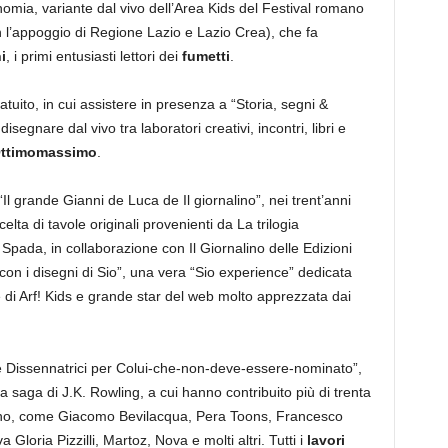
onomia, variante dal vivo dell’Area Kids del Festival romano
l’appoggio di Regione Lazio e Lazio Crea), che fa
i
, i primi entusiasti lettori dei
fumetti
.
tuito, in cui assistere in presenza a “Storia, segni &
 disegnare dal vivo tra laboratori creativi, incontri, libri e
 Ottimomassimo
.
 “Il grande Gianni de Luca de Il giornalino”, nei trent’anni
lta di tavole originali provenienti da La trilogia
pada, in collaborazione con Il Giornalino delle Edizioni
on i disegni di Sio”, una vera “Sio experience” dedicata
e di Arf! Kids e grande star del web molto apprezzata dai
e Dissennatrici per Colui-che-non-deve-essere-nominato”,
sa saga di J.K. Rowling, a cui hanno contribuito più di trenta
taliano, come Giacomo Bevilacqua, Pera Toons, Francesco
oria Pizzilli, Martoz, Nova e molti altri. Tutti i
lavori