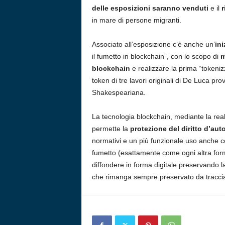
delle esposizioni saranno venduti
e il
r
in mare di persone migranti.
Associato all’esposizione c’è anche un’
ini
il fumetto in blockchain”, con lo scopo di
m
blockchain
e realizzare la prima “tokenizz
token di tre lavori originali di De Luca pro
Shakespeariana.
La tecnologia blockchain, mediante la realizz
permette la
protezione del diritto d’aut
normativi e un più funzionale uso anche c
fumetto (esattamente come ogni altra form
diffondere in forma digitale preservand
che rimanga sempre preservato da tracciam