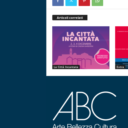
Articoli correlati
La Città Incantata
Extra