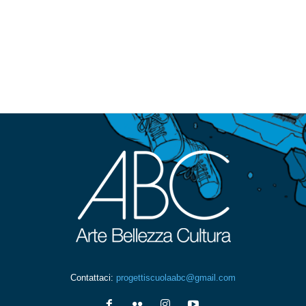
Contattaci:
progettiscuolaabc@gmail.com