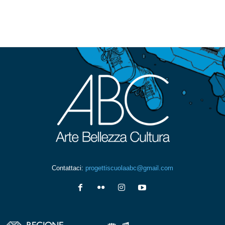
Contattaci:
progettiscuolaabc@gmail.com