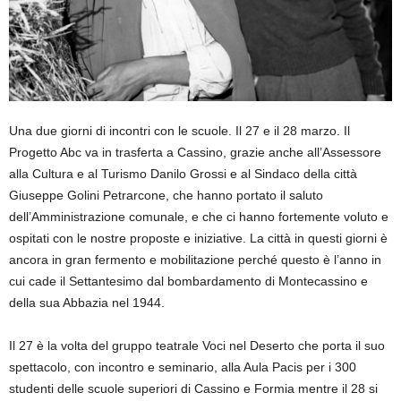
Una due giorni di incontri con le scuole. Il 27 e il 28 marzo. Il
Progetto Abc va in trasferta a Cassino, grazie anche all’Assessore
alla Cultura e al Turismo Danilo Grossi e al Sindaco della città
Giuseppe Golini Petrarcone, che hanno portato il saluto
dell’Amministrazione comunale, e che ci hanno fortemente voluto e
ospitati con le nostre proposte e iniziative. La città in questi giorni è
ancora in gran fermento e mobilitazione perché questo è l’anno in
cui cade il Settantesimo dal bombardamento di Montecassino e
della sua Abbazia nel 1944.
Il 27 è la volta del gruppo teatrale Voci nel Deserto che porta il suo
spettacolo, con incontro e seminario, alla Aula Pacis per i 300
studenti delle scuole superiori di Cassino e Formia mentre il 28 si