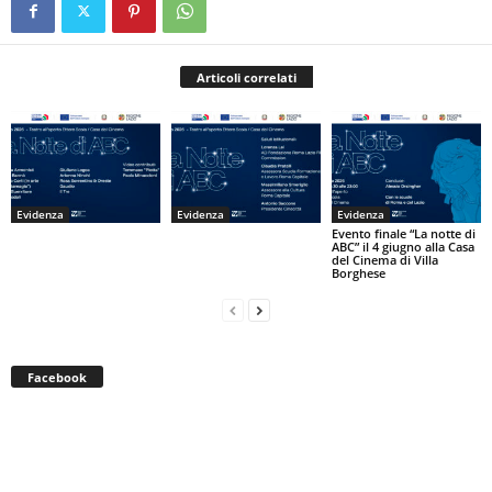
Articoli correlati
Evidenza
Evidenza
Evidenza
Evento finale “La notte di
ABC” il 4 giugno alla Casa
del Cinema di Villa
Borghese
Facebook