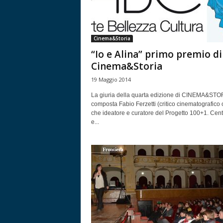
Cinema&Storia
“Io e Alina” primo premio di
Cinema&Storia
19 Maggio 2014
La giuria della quarta edizione di CINEMA&STOR
composta Fabio Ferzetti (critico cinematografico o
che ideatore e curatore del Progetto 100+1. Cent
e...