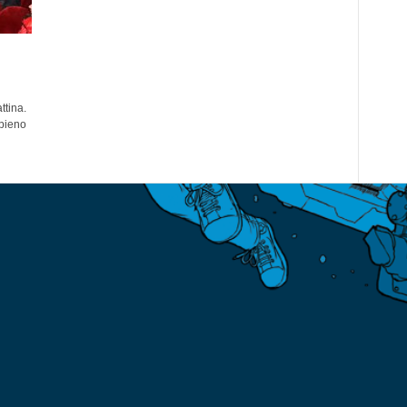
ttina.
 pieno