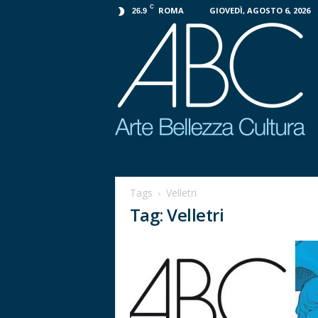
C
ROMA
GIOVEDÌ, AGOSTO 6, 2026
26.9
P
r
o
Tags
Velletri
g
Tag: Velletri
e
t
t
o
A
B
C