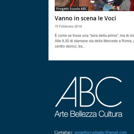
Progetti Scuola ABC
Vanno in scena le Voci
19 Febbraio 2014
È come se fosse una "sera della prima", ma di ma
Alle 9,30 di stamane via della Mercede a Roma,
centro storico, tra...
Contattaci:
progettiscuolaabc@gmail.com