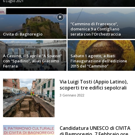
6 Luglio 2021
“Cammino di Francesco”,
domenica 9 a Contigliano
Civita di Bagnoregio
serata con l’Orchestraccia
A Cassino, il 5 aprile “A Spasso”
Sabato 1 agosto, a Rieti
con “Spadino”, alias Giacomo
l’inaugurazione dell’edizione
Ferrara
2015 del “Cammino”
Via Luigi Tosti (Appio Latino),
scoperti tre edifici sepolcrali
3 Gennaio 2022
Candidatura UNESCO di CIVITA
di Bagnoregio, 7 Febbraio ore