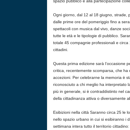
spazio pubblico e alla partecipazione colle
Ogni giorno, dal 12 al 18 giugno, strade, pi
dalle prime ore del pomeriggio fino a se
spettacoli con musica dal vivo, danze socia
tutte le età e le tipologie di pubblico. Sara
totale 45 compagnie professionali e circa 12
cittadini.
Questa prima edizione sarà l’occasione per
critica, recentemente scomparsa, che ha ded
accezioni. Per celebrarne la memoria è s
riconosciuto a chi meglio ha interpretato la
più in generale, si è contraddistinto nel c
della cittadinanza attiva o diversamente ab
Esibizioni nella città Saranno circa 25 le l
nello spazio urbano in cui si esibiranno i
settimana intera tutto il territorio cittadin