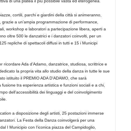
ttiva di una platea il più possibile vasta ed eterogenea.
azze, cortili, parchi e giardini della città si animeranno,
ra, grazie a un’ampia programmazione di performance,
li, workshop e laboratori a partecipazione libera, aperti a
nno oltre 500 le danzatrici e i danzatori coinvolti, per un
5 repliche di spettacoli diffusi in tutti e 15 i Municipi
 ricordare Ada d’Adamo, danzatrice, studiosa, scrittrice e
icato la propria vita allo studio della danza in tutte le sue
tato istituito il PREMIO ADA D’ADAMO, che sarà
 fusione tra esperienza artistica e funzioni sociali e a chi,
ampo dell’accessibilità dei linguaggi e del coinvolgimento
ile.
ocation a disposizione degli artisti, 25 postazioni immerse
 danzatori. La Festa della Danza coinvolgerà per una
o: dal I Municipio con l’iconica piazza del Campidoglio,