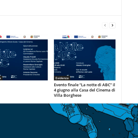
a
Evidenza
Evento finale “La notte di ABC” il
4 giugno alla Casa del Cinema di
Villa Borghese