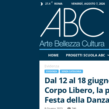
C
ROMA
VENERDÌ, AGOSTO 7, 2026
27.4
P
HOME
PROGETTI SCUOLA ABC
r
o
Evidenza
g
e
EVIDENZA
SENZA CATEGORIA
t
Dal 12 al 18 giugn
t
Corpo Libero, la 
o
A
Festa della Danz
B
C
8 Giugno 2023
746