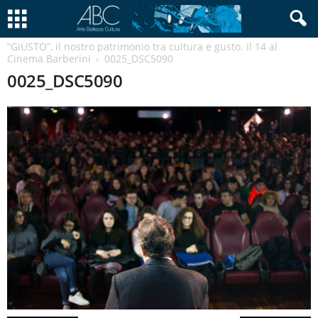
“GiUSTO”, il nostro patrimonio tra cultura e gusto. il 14 al
Cinema Barberini
0025_DSC5090
0025_DSC5090