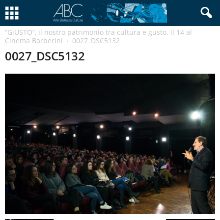
“GiUSTO”, il nostro patrimonio tra cultura e gusto. il 14 al
Cinema Barberini
0027_DSC5132
0027_DSC5132