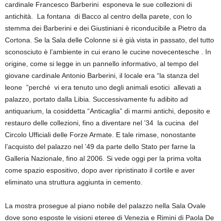
cardinale Francesco Barberini esponeva le sue collezioni di
antichità. La fontana di Bacco al centro della parete, con lo
stemma dei Barberini e dei Giustiniani è riconducibile a Pietro da
Cortona. Se la Sala delle Colonne si è già vista in passato, del tutto
sconosciuto è l’ambiente in cui erano le cucine novecentesche . In
origine, come si legge in un pannello informativo, al tempo del
giovane cardinale Antonio Barberini, il locale era “la stanza del
leone ”perché vi era tenuto uno degli animali esotici allevati a
palazzo, portato dalla Libia. Successivamente fu adibito ad
antiquarium, la cosiddetta “Anticaglia” di marmi antichi, deposito e
restauro delle collezioni, fino a diventare nel ’34 la cucina del
Circolo Ufficiali delle Forze Armate. E tale rimase, nonostante
l’acquisto del palazzo nel ’49 da parte dello Stato per farne la
Galleria Nazionale, fino al 2006. Si vede oggi per la prima volta
come spazio espositivo, dopo aver ripristinato il cortile e aver
eliminato una struttura aggiunta in cemento.
La mostra prosegue al piano nobile del palazzo nella Sala Ovale
dove sono esposte le visioni eteree di Venezia e Rimini di Paola De