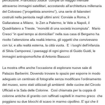
percezione. Francesco Jodice compie un viaggio mentale
attraverso immagini satellitari, accostando all’architettura millenaria
del Colosseo (“progettista anonimo”), una serie di falansteri
costruiti nella penisola negli ultimi anni: Corviale a Roma, il
Gallaratese a Milano, lo Zen a Palermo, le Vele a Napoli, il
Quadrilatero a Trieste, “monoliti di una società incompiuta”. Mario
Cresci “in quel tempo ai domiciliari” nella sua casa di Bergamo ha
rivolto l’attenzione alla realtà interna, gli oggetti che convivevano
con lui, e alla realtà esterna, la città vuota. E i luoghi dell’infanzia
di Silvia Camporesi, i paesaggi di ogni giorno di Guido Guidi, le
immagini antropomorfiche di Antonio Biasucci
La mostra offre anche l’occasione di esplorare nuove sale di
Palazzo Barberini. Dovendo trovare lo spazio per esporre in modo
adeguato un centinaio di fotografie senza modificare l’ordinamento
del museo, sono stati utilizzati gli ambienti delle cucine del Circolo
Ufficiali e la Sala delle Colonne. Così chiamata per la coppia di
colonne antiche di granito con raffinati capitelli in marmo greco che
poggiano su due blocchi di scavo in marmo cipollino. E’ qui che il