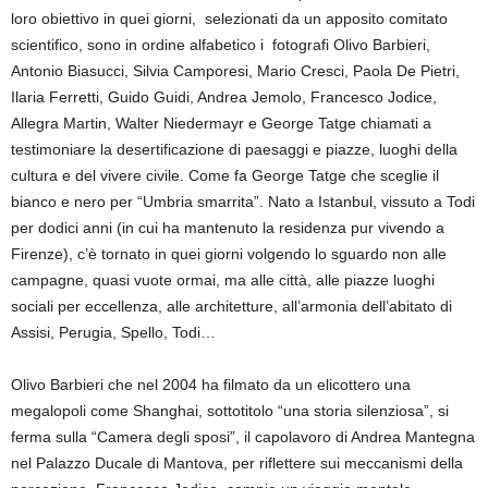
loro obiettivo in quei giorni, selezionati da un apposito comitato
scientifico, sono in ordine alfabetico i fotografi Olivo Barbieri,
Antonio Biasucci, Silvia Camporesi, Mario Cresci, Paola De Pietri,
Ilaria Ferretti, Guido Guidi, Andrea Jemolo, Francesco Jodice,
Allegra Martin, Walter Niedermayr e George Tatge chiamati a
testimoniare la desertificazione di paesaggi e piazze, luoghi della
cultura e del vivere civile. Come fa George Tatge che sceglie il
bianco e nero per “Umbria smarrita”. Nato a Istanbul, vissuto a Todi
per dodici anni (in cui ha mantenuto la residenza pur vivendo a
Firenze), c’è tornato in quei giorni volgendo lo sguardo non alle
campagne, quasi vuote ormai, ma alle città, alle piazze luoghi
sociali per eccellenza, alle architetture, all’armonia dell’abitato di
Assisi, Perugia, Spello, Todi…
Olivo Barbieri che nel 2004 ha filmato da un elicottero una
megalopoli come Shanghai, sottotitolo “una storia silenziosa”, si
ferma sulla “Camera degli sposi”, il capolavoro di Andrea Mantegna
nel Palazzo Ducale di Mantova, per riflettere sui meccanismi della