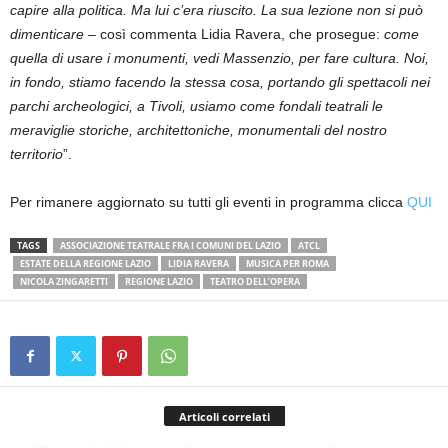
capire alla politica. Ma lui c’era riuscito. La sua lezione non si può
dimenticare
– così commenta Lidia Ravera, che prosegue:
come
quella di usare i monumenti, vedi Massenzio, per fare cultura. Noi,
in fondo, stiamo facendo la stessa cosa, portando gli spettacoli nei
parchi archeologici, a Tivoli, usiamo come fondali teatrali le
meraviglie storiche, architettoniche, monumentali del nostro
territorio
”.
Per rimanere aggiornato su tutti gli eventi in programma clicca
QUI
TAGS
ASSOCIAZIONE TEATRALE FRA I COMUNI DEL LAZIO
ATCL
ESTATE DELLA REGIONE LAZIO
LIDIA RAVERA
MUSICA PER ROMA
NICOLA ZINGARETTI
REGIONE LAZIO
TEATRO DELL’OPERA
Articoli correlati