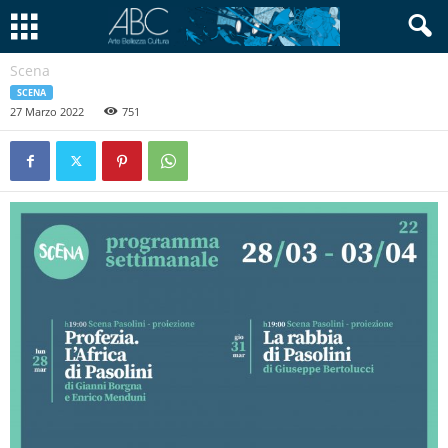
Scena
SCENA
27 Marzo 2022
751