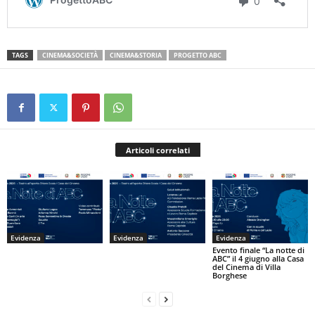
TAGS
CINEMA&SOCIETÀ
CINEMA&STORIA
PROGETTO ABC
Articoli correlati
Evidenza
Evidenza
Evidenza
Evento finale “La notte di
ABC” il 4 giugno alla Casa
del Cinema di Villa
Borghese