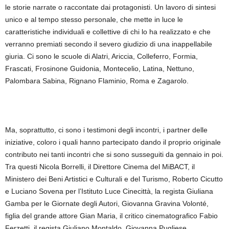
le storie narrate o raccontate dai protagonisti. Un lavoro di sintesi
unico e al tempo stesso personale, che mette in luce le
caratteristiche individuali e collettive di chi lo ha realizzato e che
verranno premiati secondo il severo giudizio di una inappellabile
giuria. Ci sono le scuole di Alatri, Ariccia, Colleferro, Formia,
Frascati, Frosinone Guidonia, Montecelio, Latina, Nettuno,
Palombara Sabina, Rignano Flaminio, Roma e Zagarolo.
Ma, soprattutto, ci sono i testimoni degli incontri, i partner delle
iniziative, coloro i quali hanno partecipato dando il proprio originale
contributo nei tanti incontri che si sono susseguiti da gennaio in poi.
Tra questi Nicola Borrelli, il Direttore Cinema del MiBACT, il
Ministero dei Beni Artistici e Culturali e del Turismo, Roberto Cicutto
e Luciano Sovena per l’Istituto Luce Cinecittà, la regista Giuliana
Gamba per le Giornate degli Autori, Giovanna Gravina Volonté,
figlia del grande attore Gian Maria, il critico cinematografico Fabio
Ferzetti, il regista Giuliano Montaldo, Giovanna Pugliese,