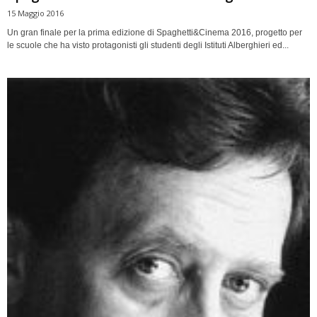
15 Maggio 2016
Un gran finale per la prima edizione di Spaghetti&Cinema 2016, progetto per
le scuole che ha visto protagonisti gli studenti degli Istituti Alberghieri ed...