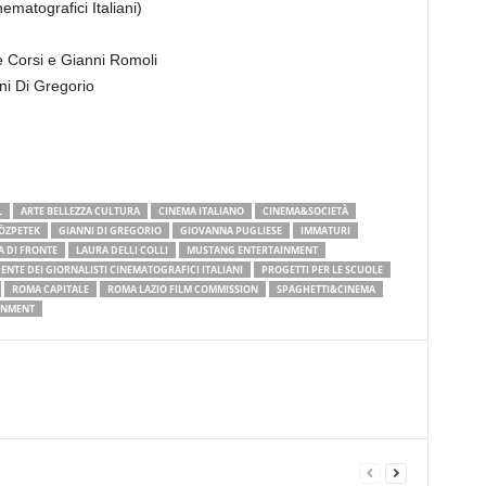
nematografici Italiani)
de Corsi e Gianni Romoli
ni Di Gregorio
L
ARTE BELLEZZA CULTURA
CINEMA ITALIANO
CINEMA&SOCIETÀ
ÖZPETEK
GIANNI DI GREGORIO
GIOVANNA PUGLIESE
IMMATURI
A DI FRONTE
LAURA DELLI COLLI
MUSTANG ENTERTAINMENT
ENTE DEI GIORNALISTI CINEMATOGRAFICI ITALIANI
PROGETTI PER LE SCUOLE
ROMA CAPITALE
ROMA LAZIO FILM COMMISSION
SPAGHETTI&CINEMA
INMENT