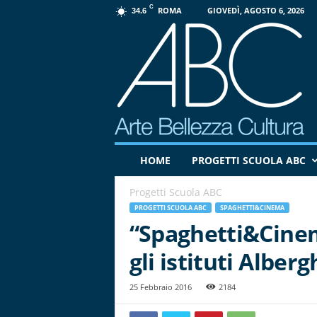
C
ROMA
GIOVEDÌ, AGOSTO 6, 2026
34.6
P
HOME
PROGETTI SCUOLA ABC
r
o
Progetti Scuola ABC
g
e
PROGETTI SCUOLA ABC
SPAGHETTI&CINEMA
t
“Spaghetti&Cinem
t
gli istituti Alber
o
A
B
25 Febbraio 2016
2184
C