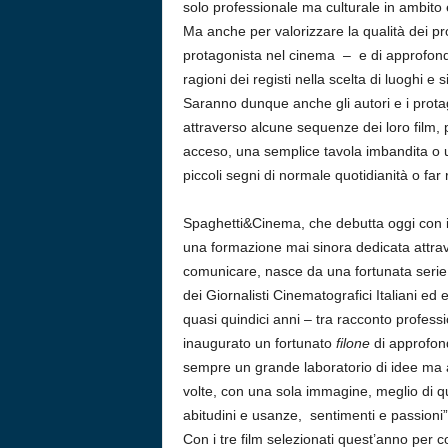
solo professionale ma culturale in ambit
Ma anche per valorizzare la qualità dei pro
protagonista nel cinema – e di approfondi
ragioni dei registi nella scelta di luoghi e s
Saranno dunque anche gli autori e i protag
attraverso alcune sequenze dei loro film,
acceso, una semplice tavola imbandita o 
piccoli segni di normale quotidianità o far
Spaghetti&Cinema, che debutta oggi con il
una formazione mai sinora dedicata attrave
comunicare, nasce da una fortunata serie e
dei Giornalisti Cinematografici Italiani ed
quasi quindici anni – tra racconto profes
inaugurato un fortunato
filone
di approfon
sempre un grande laboratorio di idee ma 
volte, con una sola immagine, meglio di q
abitudini e usanze, sentimenti e passioni”
Con i tre film selezionati quest’anno per 