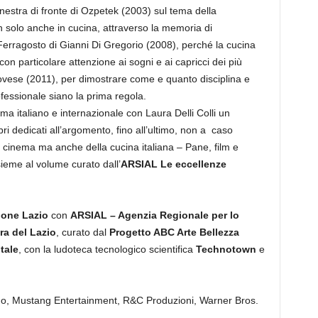
finestra di fronte di Ozpetek (2003) sul tema della
on solo anche in cucina, attraverso la memoria di
 Ferragosto di Gianni Di Gregorio (2008), perché la cucina
con particolare attenzione ai sogni e ai capricci dei più
ovese (2011), per dimostrare come e quanto disciplina e
fessionale siano la prima regola.
nema italiano e internazionale con Laura Delli Colli un
ibri dedicati all’argomento, fino all’ultimo, non a caso
el cinema ma anche della cucina italiana – Pane, film e
nsieme al volume curato dall’
ARSIAL
Le eccellenze
one Lazio
con
ARSIAL – Agenzia Regionale per lo
ra del Lazio
, curato dal
Progetto ABC Arte Bellezza
tale
, con la ludoteca tecnologico scientifica
Technotown
e
, Mustang Entertainment, R&C Produzioni, Warner Bros.