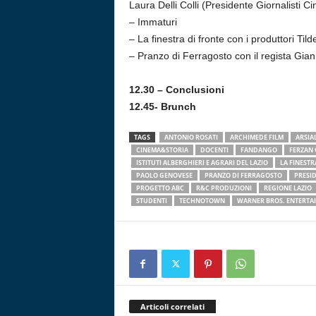
Laura Delli Colli (Presidente Giornalisti Ci
– Immaturi
– La finestra di fronte con i produttori Til
– Pranzo di Ferragosto con il regista Gian
12.30 – Conclusioni
12.45- Brunch
TAGS
ANTONIO ROSATI
ARCHIMEDE FILM
ARSIA
CINEMA&STORIA
DOCENTI
FANDANGO
FERZAN 
ISTITUTI ALBERGHIERI E AGRARI DEL LAZIO
LA FINESTR
PAOLO GENOVESE
PRANZO DI FERRAGOSTO
PRESID
PROGETTO ABC
R&C PRODUZIONI
REGIONE LAZIO
STUDENTI
TECHNOTOWN
WARNER BROS. ENTERTA
Articoli correlati