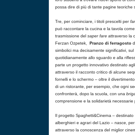
possa dire di più di tante pagine teoriche
Tre, per cominciare, i titoli prescelti per
fa
può raccontare la cucina e la tavola come 
trasmissione del
saper fare
attraverso la 
Ferzan Ozpetek,
Pranzo di ferragosto
d
simbolici ma decisamente significativi, sul
quotidianamente allo sguardo e alla rifless
parte un progetto innovativo destinato agl
attraverso il racconto critico di alcune seq
fornelli e lo schermo – oltre il divertime
di un ristorante, per esempio, che ogni se
confronterà, dopo la scuola, con una
brig
comprensione e la solidarietà necessarie p
Il progetto Spaghetti&Cinema – destinato in 
alberghieri e agrari del Lazio – nasce, per
attraverso la conoscenza del miglior cinem