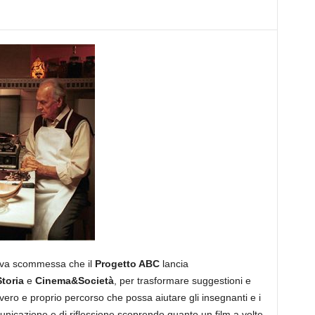
uova scommessa che il
Progetto ABC
lancia
toria
e
Cinema&Società
, per trasformare suggestioni e
vero e proprio percorso che possa aiutare gli insegnanti e i
municazione e di riflessione scoprendo quanto un film a volte