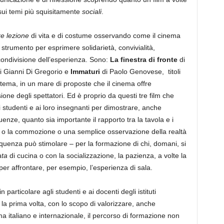
 sui temi più squisitamente
sociali
.
re lezione
di vita e di costume osservando come il cinema
strumento per esprimere solidarietà, convivialità,
condivisione dell’esperienza. Sono:
La finestra di fronte
di
i Gianni Di Gregorio e
Immaturi
di Paolo Genovese, titoli
 tema, in un mare di proposte che il cinema offre
ione degli spettatori. Ed è proprio da questi tre film che
i studenti e ai loro insegnanti per dimostrare, anche
uenze, quanto sia importante il rapporto tra la tavola e i
nto o la commozione o una semplice osservazione della realtà
quenza può stimolare – per la formazione di chi, domani, si
ata
di cucina o con la socializzazione, la pazienza, a volte la
er affrontare, per esempio, l’esperienza di sala.
particolare agli studenti e ai docenti degli istituti
 la prima volta, con lo scopo di valorizzare, anche
a italiano e internazionale, il percorso di formazione non