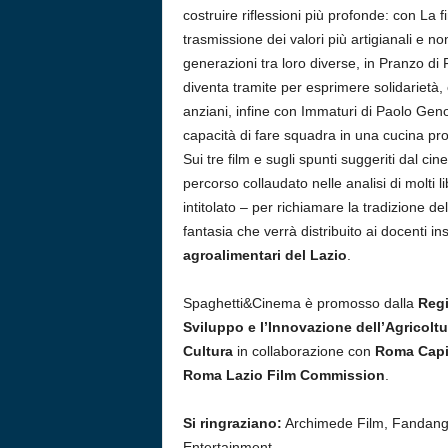
costruire riflessioni più profonde: con La 
trasmissione dei valori più artigianali e n
generazioni tra loro diverse, in Pranzo di
diventa tramite per esprimere solidarietà, 
anziani, infine con Immaturi di Paolo Gen
capacità di fare squadra in una cucina pro
Sui tre film e sugli spunti suggeriti dal ci
percorso collaudato nelle analisi di molti l
intitolato – per richiamare la tradizione d
fantasia che verrà distribuito ai docenti i
agroalimentari del Lazio
.
Spaghetti&Cinema è promosso dalla
Regi
Sviluppo e l’Innovazione dell’Agricoltu
Cultura
in collaborazione con
Roma Capi
Roma Lazio Film Commission
.
Si ringraziano:
Archimede Film, Fandango
Entertainment