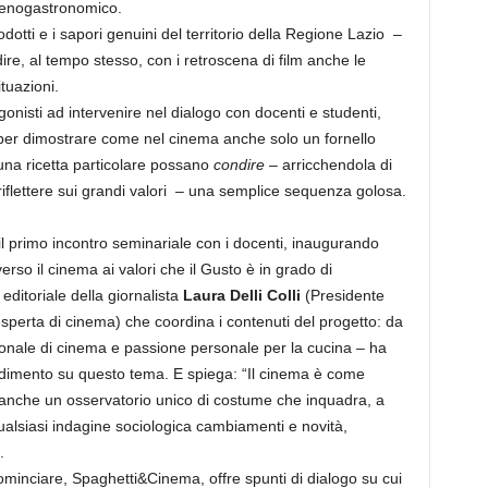
o enogastronomico.
dotti e i sapori genuini del territorio della Regione Lazio –
re, al tempo stesso, con i retroscena di film anche le
ituazioni.
onisti ad intervenire nel dialogo con docenti e studenti,
 per dimostrare come nel cinema anche solo un fornello
una ricetta particolare possano
condire
– arricchendola di
 riflettere sui grandi valori – una semplice sequenza golosa.
 primo incontro seminariale con i docenti, inaugurando
rso il cinema ai valori che il Gusto è in grado di
ditoriale della giornalista
Laura Delli Colli
(Presidente
 esperta di cinema) che coordina i contenuti del progetto: da
sionale di cinema e passione personale per la cucina – ha
dimento su questo tema. E spiega: “Il cinema è come
anche un osservatorio unico di costume che inquadra, a
ualsiasi indagine sociologica cambiamenti e novità,
.
cominciare, Spaghetti&Cinema, offre spunti di dialogo su cui