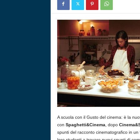
A scuola con il Gusto del cinema: è la n
con
Spaghetti&Cinema
, dopo
Cinema&S
spunti del racconto cinematografico in un 
loro studenti a trovare nuovi spunti di co