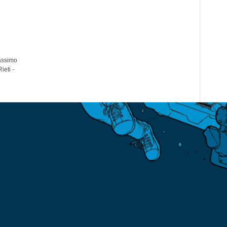
Massimo
ieti -