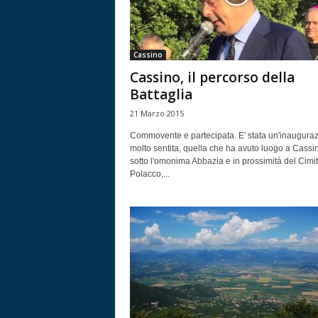
Cassino
Cassino, il percorso della
Battaglia
21 Marzo 2015
Commovente e partecipata. E' stata un'inaugura
molto sentita, quella che ha avuto luogo a Cassi
sotto l'omonima Abbazia e in prossimità del Cimi
Polacco,...