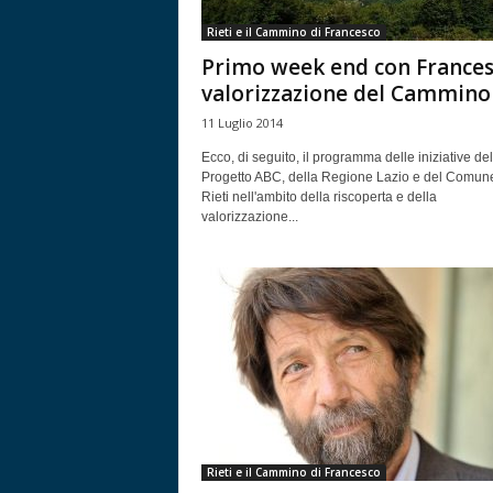
Rieti e il Cammino di Francesco
Primo week end con Frances
valorizzazione del Cammino
11 Luglio 2014
Ecco, di seguito, il programma delle iniziative del
Progetto ABC, della Regione Lazio e del Comune
Rieti nell'ambito della riscoperta e della
valorizzazione...
Rieti e il Cammino di Francesco