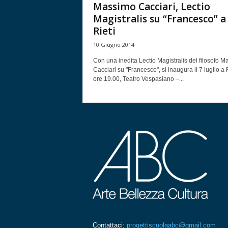
Massimo Cacciari, Lectio
Magistralis su “Francesco” a
Rieti
10 Giugno 2014
Con una inedita Lectio Magistralis del filosofo 
Cacciari su "Francesco", si inaugura il 7 luglio a R
ore 19.00, Teatro Vespasiano –...
Contattaci:
progettiscuolaabc@gmail.com