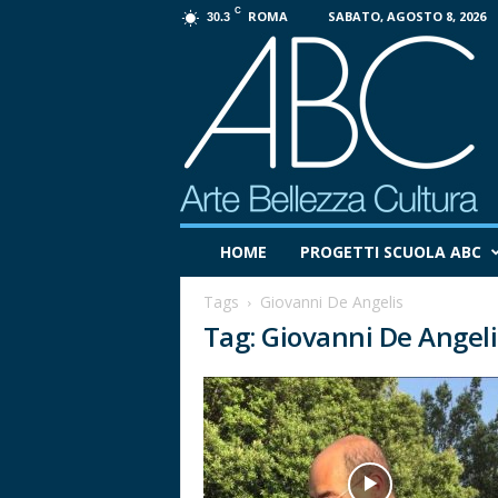
C
ROMA
SABATO, AGOSTO 8, 2026
30.3
P
HOME
PROGETTI SCUOLA ABC
r
o
Tags
Giovanni De Angelis
g
Tag: Giovanni De Angeli
e
t
t
o
A
B
C