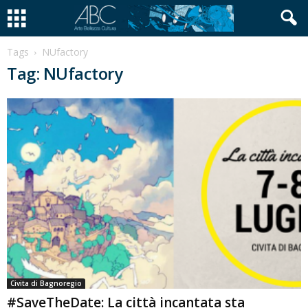
Tags
NUfactory
Tag: NUfactory
Civita di Bagnoregio
#SaveTheDate: La città incantata sta