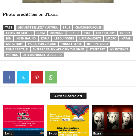
Photo credit:
Simon d’Exéa
TAGS
ABC ARTE BELLEZZA CULTURA
BRUS
CHAZ BOJOURQUEZ
CROSS THE STREETS
DAIM
DIAMOND
DRAGO
EVOL
FAB 5 FREDDY
JBROCK
JON
KEITH HARING
KOMA
LEE QUINONES
LUCAMALEONTE
MACRO
NAPAL
NUFACTORY
PAULO VON VACANO
PROGETTO ABC
REGIONE LAZIO
ROMA CAPITALE
SHEPARD FAIREY AKA OBEY THE GIANT
STREET ART
WK INTERACT
WRITING
ZÈTEMA PROGETTO CULTURA
Articoli correlati
Extra
Extra
Extra