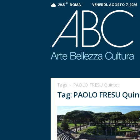
C
ROMA
VENERDÌ, AGOSTO 7, 2026
29.5
P
r
o
Tags
PAOLO FRESU Quintet
g
Tag: PAOLO FRESU Quin
e
t
t
o
A
B
C