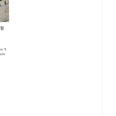
Il
a "Il
azie