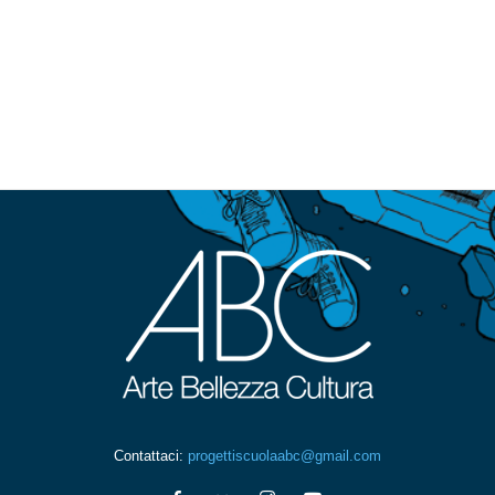
Contattaci:
progettiscuolaabc@gmail.com