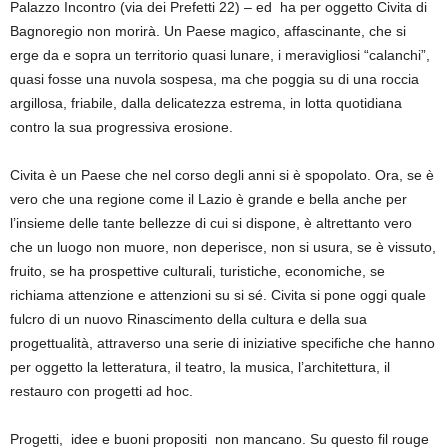
Palazzo Incontro (via dei Prefetti 22) – ed ha per oggetto Civita di
Bagnoregio non morirà. Un Paese magico, affascinante, che si
erge da e sopra un territorio quasi lunare, i meravigliosi “calanchi”,
quasi fosse una nuvola sospesa, ma che poggia su di una roccia
argillosa, friabile, dalla delicatezza estrema, in lotta quotidiana
contro la sua progressiva erosione.
Civita è un Paese che nel corso degli anni si è spopolato. Ora, se è
vero che una regione come il Lazio è grande e bella anche per
l’insieme delle tante bellezze di cui si dispone, è altrettanto vero
che un luogo non muore, non deperisce, non si usura, se è vissuto,
fruito, se ha prospettive culturali, turistiche, economiche, se
richiama attenzione e attenzioni su si sé. Civita si pone oggi quale
fulcro di un nuovo Rinascimento della cultura e della sua
progettualità, attraverso una serie di iniziative specifiche che hanno
per oggetto la letteratura, il teatro, la musica, l’architettura, il
restauro con progetti ad hoc.
Progetti, idee e buoni propositi non mancano. Su questo fil rouge