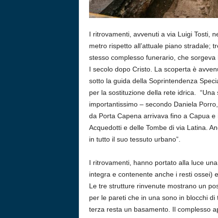
I ritrovamenti, avvenuti a via Luigi Tosti,
metro rispetto all’attuale piano stradale; t
stesso complesso funerario, che sorgeva lun
I secolo dopo Cristo. La scoperta è avven
sotto la guida della Soprintendenza Specia
per la sostituzione della rete idrica. “Un
importantissimo – secondo Daniela Porro,
da Porta Capena arrivava fino a Capua e il 
Acquedotti e delle Tombe di via Latina. A
in tutto il suo tessuto urbano”.
I ritrovamenti, hanno portato alla luce u
integra e contenente anche i resti ossei) 
Le tre strutture rinvenute mostrano un po
per le pareti che in una sono in blocchi di 
terza resta un basamento. Il complesso app