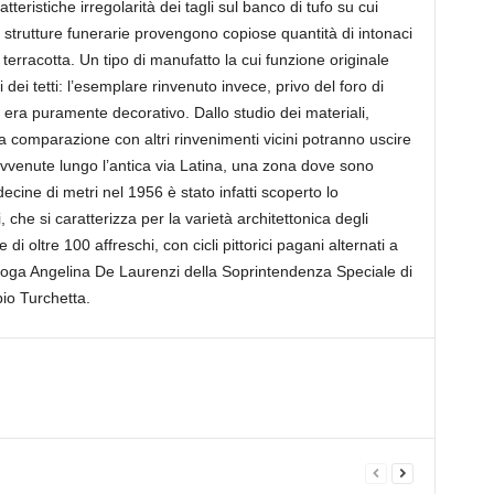
ristiche irregolarità dei tagli sul banco di tufo su cui
e strutture funerarie provengono copiose quantità di intonaci
 terracotta. Un tipo di manufatto la cui funzione originale
 dei tetti: l’esemplare rinvenuto invece, privo del foro di
 era puramente decorativo. Dallo studio dei materiali,
lla comparazione con altri rinvenimenti vicini potranno uscire
avvenute lungo l’antica via Latina, una zona dove sono
ecine di metri nel 1956 è stato infatti scoperto lo
che si caratterizza per la varietà architettonica degli
di oltre 100 affreschi, con cicli pittorici pagani alternati a
cheologa Angelina De Laurenzi della Soprintendenza Speciale di
io Turchetta.