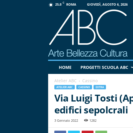
C
ROMA
GIOVEDÌ, AGOSTO 6, 2026
25.8
P
HOME
PROGETTI SCUOLA ABC
r
o
Atelier ABC
Cassino
g
e
ATELIER ABC
CASSINO
EXTRA
t
Via Luigi Tosti (A
t
edifici sepolcrali
o
A
B
3 Gennaio 2022
1282
C