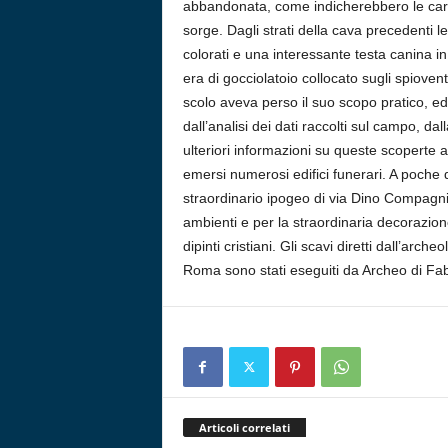
abbandonata, come indicherebbero le caratte
sorge. Dagli strati della cava precedenti l
colorati e una interessante testa canina in
era di gocciolatoio collocato sugli spioventi
scolo aveva perso il suo scopo pratico, ed
dall’analisi dei dati raccolti sul campo, da
ulteriori informazioni su queste scoperte 
emersi numerosi edifici funerari. A poche d
straordinario ipogeo di via Dino Compagni, 
ambienti e per la straordinaria decorazione 
dipinti cristiani. Gli scavi diretti dall’ar
Roma sono stati eseguiti da Archeo di Fab
Articoli correlati