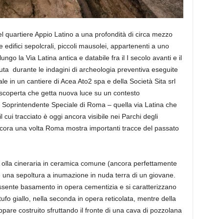
 nel quartiere Appio Latino a una profondità di circa mezzo
re edifici sepolcrali, piccoli mausolei, appartenenti a uno
go la Via Latina antica e databile fra il I secolo avanti e il
uta durante le indagini di archeologia preventiva eseguite
le in un cantiere di Acea Ato2 spa e della Società Sita srl
a scoperta che getta nuova luce su un contesto
 Soprintendente Speciale di Roma – quella via Latina che
cui tracciato è oggi ancora visibile nei Parchi degli
ncora una volta Roma mostra importanti tracce del passato
na olla cineraria in ceramica comune (ancora perfettamente
e una sepoltura a inumazione in nuda terra di un giovane.
ssente basamento in opera cementizia e si caratterizzano
tufo giallo, nella seconda in opera reticolata, mentre della
are costruito sfruttando il fronte di una cava di pozzolana