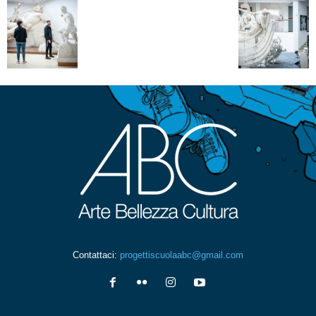
Contattaci:
progettiscuolaabc@gmail.com