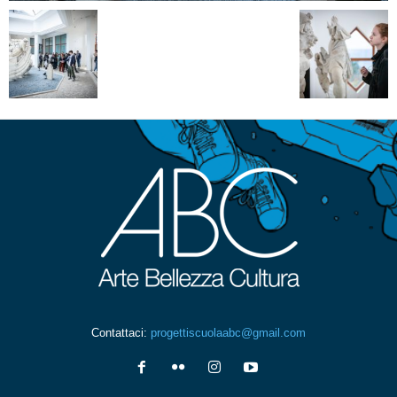
Contattaci:
progettiscuolaabc@gmail.com