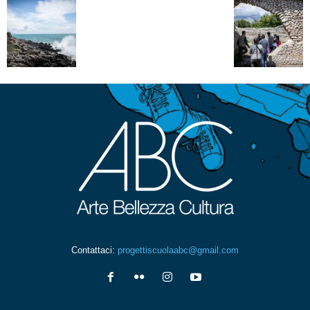
Contattaci:
progettiscuolaabc@gmail.com