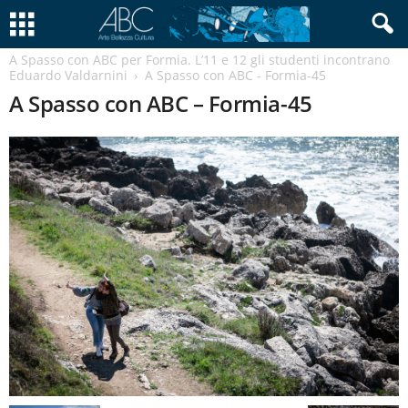
A Spasso con ABC per Formia. L’11 e 12 gli studenti incontrano
Eduardo Valdarnini
A Spasso con ABC - Formia-45
A Spasso con ABC – Formia-45