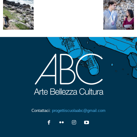
Contattaci:
progettiscuolaabc@gmail.com