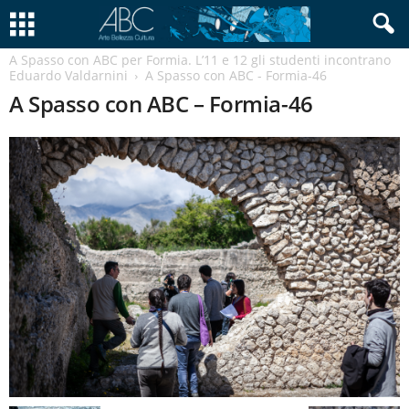
A Spasso con ABC per Formia. L’11 e 12 gli studenti incontrano
Eduardo Valdarnini
A Spasso con ABC - Formia-46
A Spasso con ABC – Formia-46