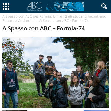
A Spasso con ABC per Formia. L’11 e 12 gli studenti incontrano
Eduardo Valdarnini
A Spasso con ABC - Formia-74
A Spasso con ABC – Formia-74