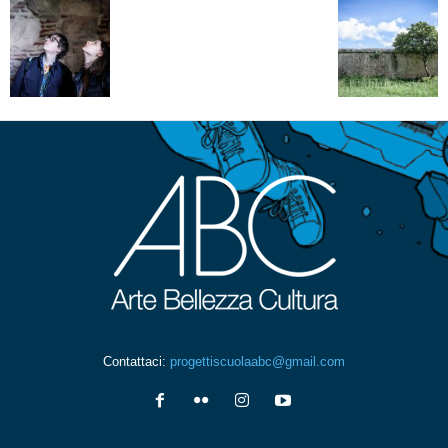
Contattaci:
progettiscuolaabc@gmail.com