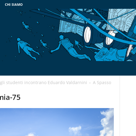
CHI SIAMO
 gli studenti incontrano Eduardo Valdarnini
A Spasso
mia-75