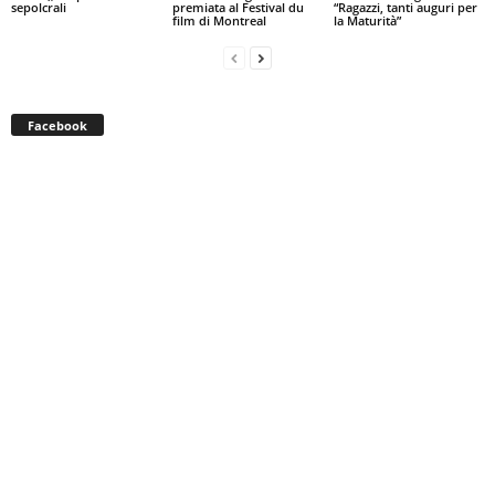
sepolcrali
premiata al Festival du
“Ragazzi, tanti auguri per
film di Montreal
la Maturità”
Facebook