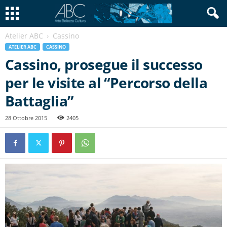
Atelier ABC
Cassino
ATELIER ABC
CASSINO
Cassino, prosegue il successo
per le visite al “Percorso della
Battaglia”
28 Ottobre 2015
2405