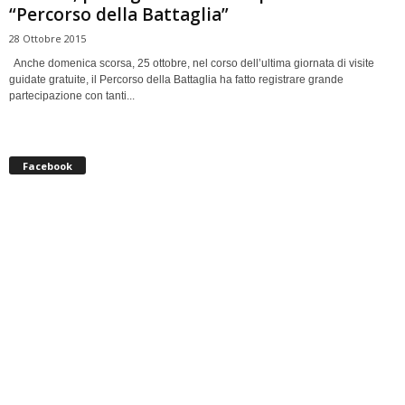
“Percorso della Battaglia”
28 Ottobre 2015
Anche domenica scorsa, 25 ottobre, nel corso dell’ultima giornata di visite
guidate gratuite, il Percorso della Battaglia ha fatto registrare grande
partecipazione con tanti...
Facebook