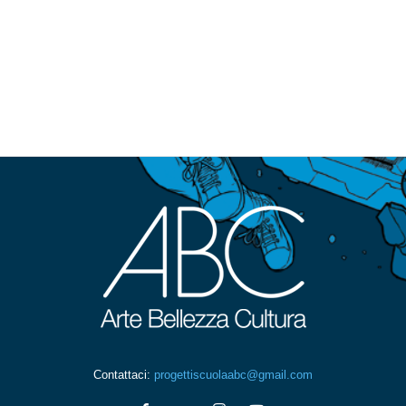
Contattaci:
progettiscuolaabc@gmail.com