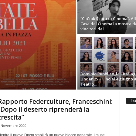
“CliCiak Scatti di Cinema”. Al
Casa del Cinema la mostra d
vincitori del...
Dominio Pubblico_la Città ag
Under 25 | Fino al 4 giugno a
Teatro...
Rapporto Federculture, Franceschini:
Fa
“Dopo il deserto riprenderà la
crescita”
 Novembre 2020
entre il nuovo Dpcm stabilirà un nuovo blocco generale, i musei