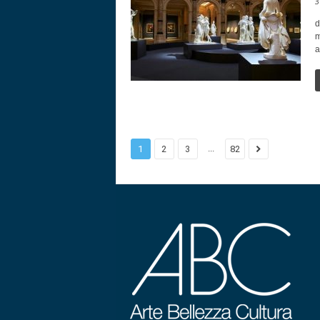
3
d
m
a
...
1
2
3
82