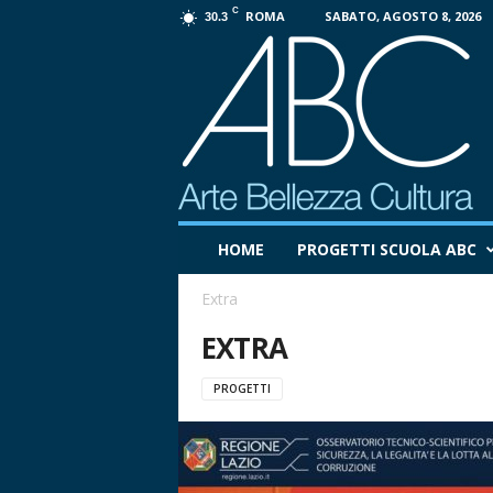
C
ROMA
SABATO, AGOSTO 8, 2026
30.3
P
HOME
PROGETTI SCUOLA ABC
r
o
Extra
g
e
EXTRA
t
t
PROGETTI
o
A
B
C