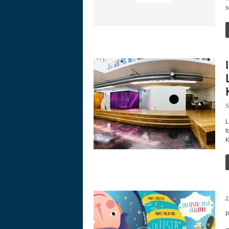
s
5
L
f
K
2
P