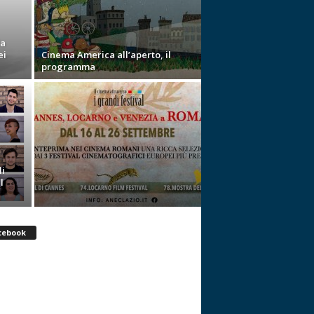
la
ei
Cinema America all’aperto, il
programma
li
l
cebook