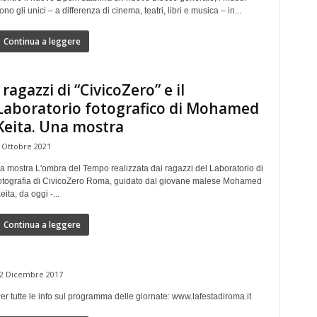
ono gli unici – a differenza di cinema, teatri, libri e musica – in...
Continua a leggere
I ragazzi di “CivicoZero” e il
Laboratorio fotografico di Mohamed
Keita. Una mostra
 Ottobre 2021
a mostra L'ombra del Tempo realizzata dai ragazzi del Laboratorio di
otografia di CivicoZero Roma, guidato dal giovane malese Mohamed
eita, da oggi -...
Continua a leggere
2 Dicembre 2017
er tutte le info sul programma delle giornate: www.lafestadiroma.it